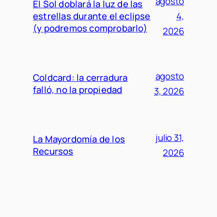
agosto
El Sol doblará la luz de las
estrellas durante el eclipse
4,
(y podremos comprobarlo)
2026
agosto
Coldcard: la cerradura
falló, no la propiedad
3, 2026
julio 31,
La Mayordomía de los
Recursos
2026