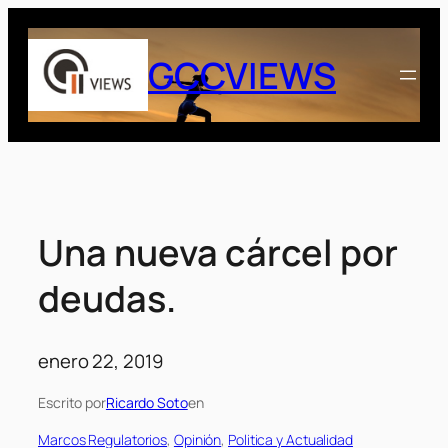
Saltar
al
GCCVIEWS
contenido
Una nueva cárcel por
deudas.
enero 22, 2019
Escrito por
Ricardo Soto
en
Marcos Regulatorios
, 
Opinión
, 
Politica y Actualidad