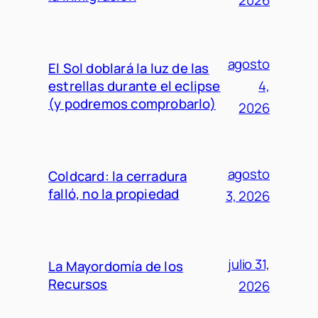
2026
agosto
El Sol doblará la luz de las
estrellas durante el eclipse
4,
(y podremos comprobarlo)
2026
agosto
Coldcard: la cerradura
falló, no la propiedad
3, 2026
julio 31,
La Mayordomía de los
Recursos
2026