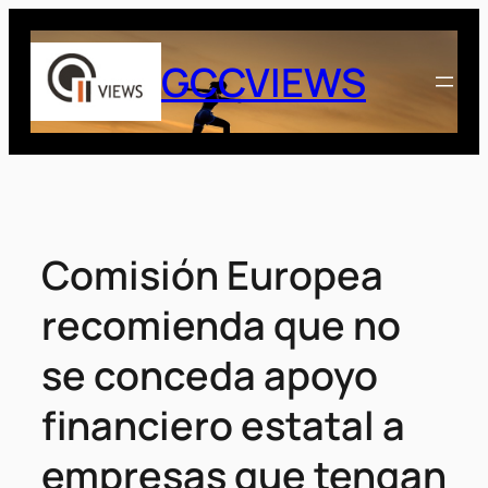
Saltar
al
GCCVIEWS
contenido
Comisión Europea
recomienda que no
se conceda apoyo
financiero estatal a
empresas que tengan