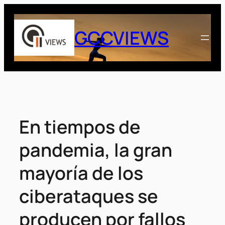
Saltar
al
GCCVIEWS
contenido
En tiempos de
pandemia, la gran
mayoría de los
ciberataques se
producen por fallos