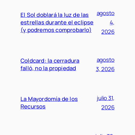
agosto
El Sol doblará la luz de las
estrellas durante el eclipse
4,
(y podremos comprobarlo)
2026
agosto
Coldcard: la cerradura
falló, no la propiedad
3, 2026
julio 31,
La Mayordomía de los
Recursos
2026